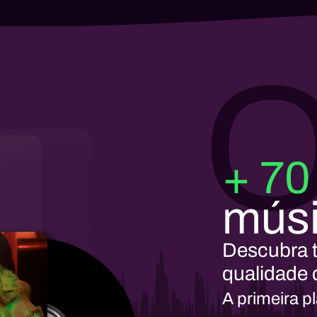
O
+ 70
mús
Descubra t
qualidade 
A primeira p