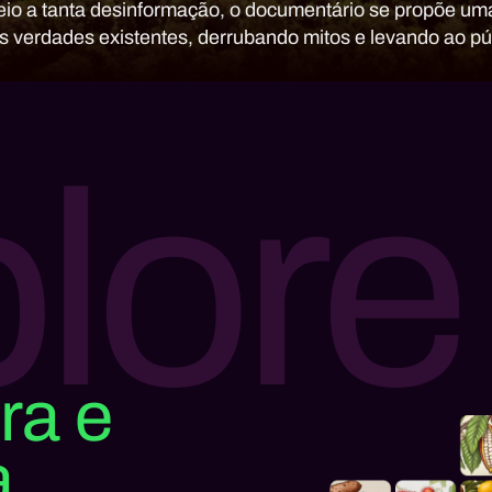
o a tanta desinformação, o documentário se propõe uma 
 verdades existentes, derrubando mitos e levando ao púb
loresta tropical do planeta.
lore
ra e
a