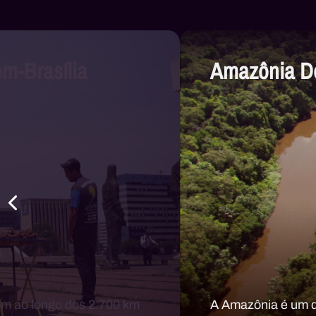
m-Brasília
Amazônia D
em ao longo dos 2.700 km
A Amazônia é um d