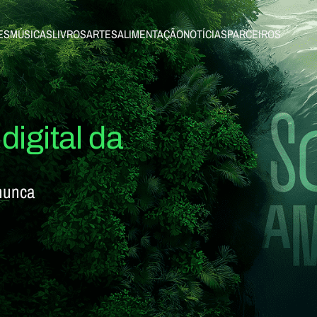
ES
MÚSICAS
LIVROS
ARTES
ALIMENTAÇÃO
NOTÍCIAS
PARCEIROS
digital da
nunca