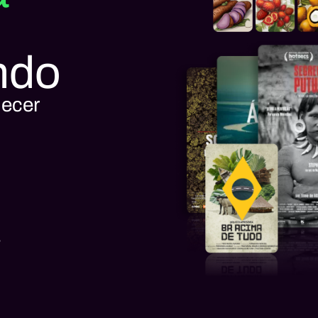
ndo
hecer
s