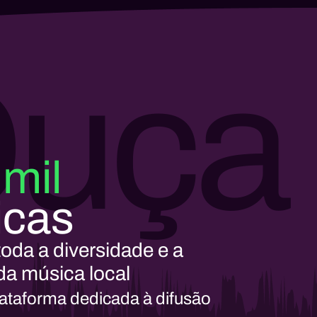
uça
 mil
icas
oda a diversidade e a
da música local
lataforma dedicada à difusão