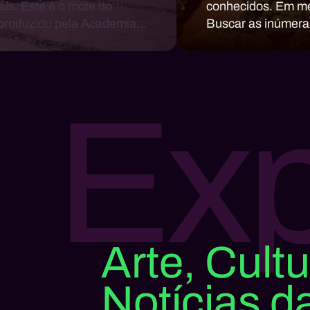
aís. Este é o mote do
conhecidos. Em mei
produzido pela Academia
Buscar as inúmeras
ealizada nos anos 1950
mais fiel da maior f
Exp
Arte, Cultu
Notícias d