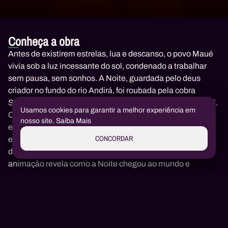
Conheça a obra
Antes de existirem estrelas, lua e descanso, o povo Maué
vivia sob a luz incessante do sol, condenado a trabalhar
sem pausa, sem sonhos. A Noite, guardada pelo deus
criador no fundo do rio Andirá, foi roubada pela cobra
Surucucu Pico de Jaca, que a escondeu na floresta para si.
Usamos cookies para garantir a melhor experiência em
Quando o cansaço ameaça levar os mais velhos ao
nosso site.
Saiba Mais
encantamento, um jovem corajoso chamado Aiatopóti é
CONCORDAR
escolhido para enfrentar a cobra e trazer de volta o direito
de sonhar. Inspirada em uma história do povo Maué, esta
animação revela como a Noite chegou ao mundo e
transformou para sempre a vida na floresta.
Convide e Ganhe
Resgatar Código
Junte-se a nós!
Toda a cultura da Amazônia em um só
lugar
Seja um Embaixador da SOMMOS AMAZÔNIA.
Crédito será usado automaticamente.
Já tem conta?
Entrar →
Compare os planos.
Nome