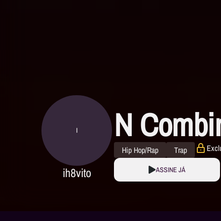
N Combi
I
Excl
Hip Hop/Rap
Trap
ih8vito
ASSINE JÁ