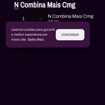
N Combina Mais Cmg
N Combina Mais Cmg
1
ih8vito
Usamos cookies para garantir
CONCORDAR
a melhor experiência em
nosso site.
Saiba Mais
Intérpretes
Aluízio Borém
AB