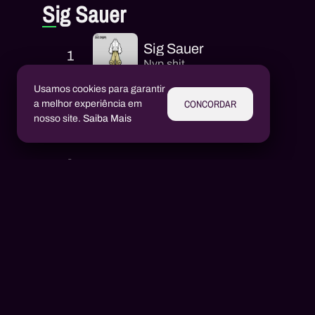
Sig Sauer
Sig Sauer
1
Nvp.shit
Usamos cookies para garantir
CONCORDAR
a melhor experiência em
nosso site.
Saiba Mais
Intérpretes
Aluízio Borém
AB