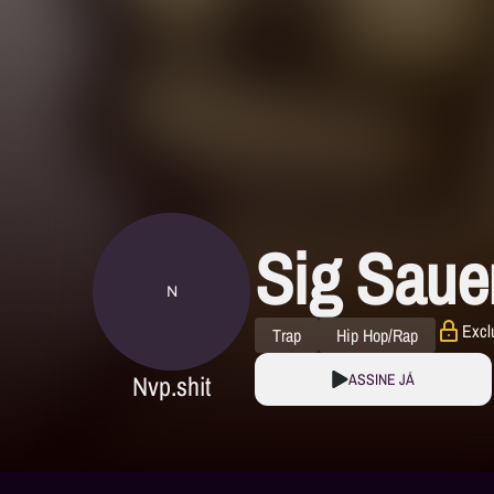
Sig Saue
N
Excl
Trap
Hip Hop/Rap
Nvp.shit
ASSINE JÁ