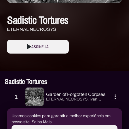
Sadistic Tortures
ETERNAL NECROSYS
ASSINE JÁ
Sadistic Tortures
Garden of Forgotten Corpses
1
ETERNAL NECROSYS
,
Ivan
Guilherme Celestino de Souza
Usamos cookies para garantir a melhor experiência em
Necrounderground
2
nosso site.
Saiba Mais
ETERNAL NECROSYS
,
Ivan
Guilherme Celestino de Souza