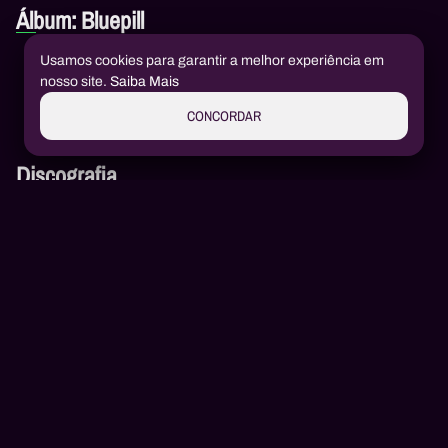
Álbum: Bluepill
Usamos cookies para garantir a melhor experiência em
Bluepill
1
nosso site.
Saiba Mais
Xongas Company
,
kobi 陰茎
,
kloserr
,
Reyshee
,
blingg
,
Socasito
,
Airo7
,
Crud
CONCORDAR
Discografia
Convide e Ganhe
Resgatar Código
Junte-se a nós!
Toda a cultura da Amazônia em um só
lugar
Seja um Embaixador da SOMMOS AMAZÔNIA.
Crédito será usado automaticamente.
Já tem conta?
Entrar →
Compare os planos.
Nome
Mensal
Anual
Digite o código (PIN) do seu cartão pré-pago:
Envie seus
5 convites
, cada amigo ganha
30 dias grátis
, e você
Usaremos esse crédito em sua assinatura automaticamente.
Aluízio Borém
AB
Email
acumula
pontos
para trocar por benefícios exclusivos.
PROMOÇÃO
RESGATAR
SOMMOS
Play
Senha
Quem já entrou com seu convite:
Saldo:
+
$ 0,00
Somos som, somos imagem,
SOMMOS
Alex Henrique Tiene Ortiz
AH
Confirme sua senha
Amazônia
.