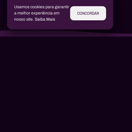
Usamos cookies para garantir
CONCORDAR
a melhor experiência em
nosso site.
Saiba Mais
Aluízio Borém
AB
Alex Henrique Tiene Ortiz
AH
Um produto
2021
1 músicas