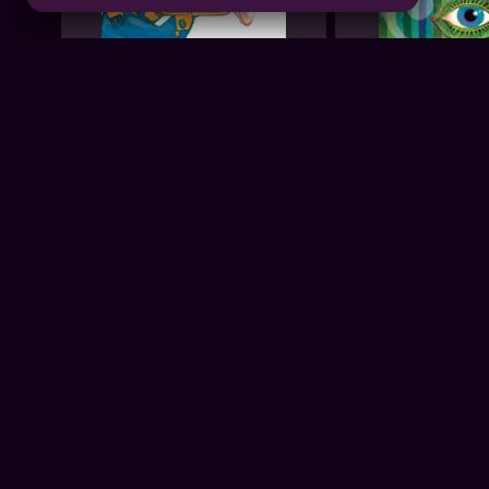
Aluízio Borém
AB
R$ 68,90
R$ 68,90
Pé de Poesia
Pois É, Poesia
Livraria Martins Fontes Paulista
Livraria Martins Fonte
Alex Henrique Tiene Ortiz
AH
2021
1 músicas
Enxergando Além da Multidão
Andreia Santos