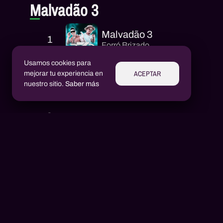
Malvadão 3
Malvadão 3
1
Forró Brizado
Usamos cookies para
ACEPTAR
mejorar tu experiencia en
nuestro sitio.
Saber más
Intérpretes
Aluízio Borém
AB