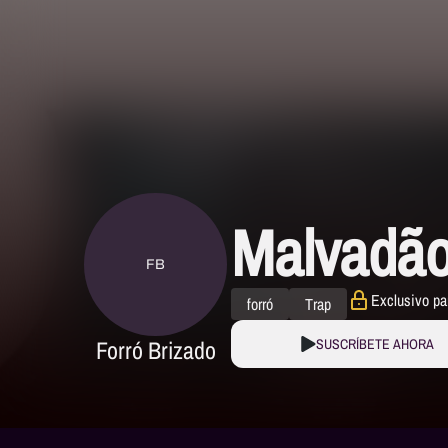
Malvadão
FB
Exclusivo pa
forró
Trap
Forró Brizado
SUSCRÍBETE AHORA