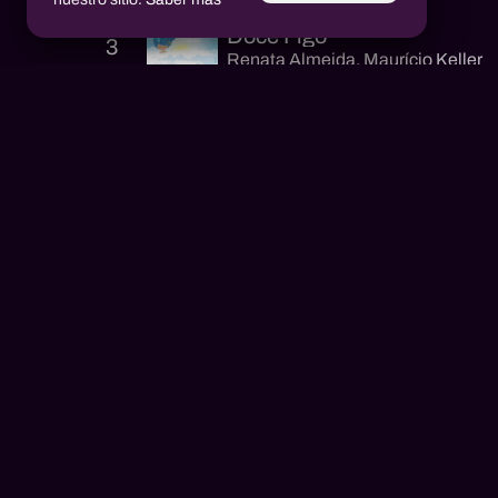
Doce Figo
3
Renata Almeida
,
Maurício Keller
Aprendiz Viajor
4
Renata Almeida
,
Gabriela De Carl
Pegadas na Areia
Aluízio Borém
5
AB
Renata Almeida
,
Elaine Trindade
MÁS CANCIONES
Alex Henrique Tiene Ortiz
AH
2021
1 canciones
Intérpretes
Enxergando Além da Multidão
Andreia Santos