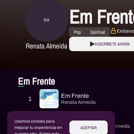
Em Frent
RA
Exclusivo
Pop
Spiritual
Renata Almeida
SUSCRÍBETE AHORA
Em Frente
Em Frente
1
Renata Almeida
Arriscar
Usamos cookies para
2
Renata Almeida
,
Flávia Almeida
ACEPTAR
mejorar tu experiencia en
nuestro sitio.
Saber más