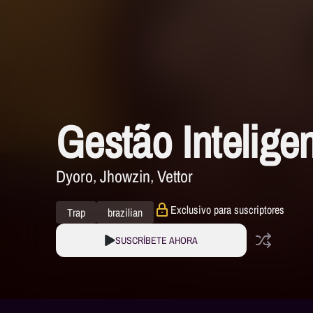
Gestão Intelige
Dyoro
Jhowzin
Vettor
Exclusivo para suscriptores
Trap
brazilian
SUSCRÍBETE AHORA