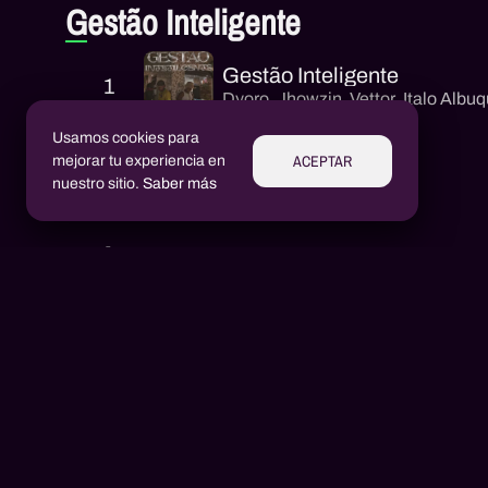
Gestão Inteligente
Gestão Inteligente
1
Dyoro
,
Jhowzin
,
Vettor
,
Italo Albu
Usamos cookies para
ACEPTAR
mejorar tu experiencia en
nuestro sitio.
Saber más
Intérpretes
Aluízio Borém
AB