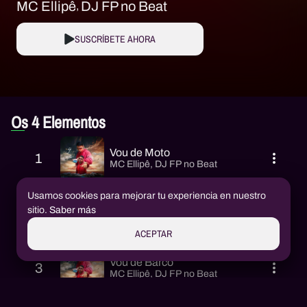
MC Ellipê
DJ FP no Beat
SUSCRÍBETE AHORA
Os 4 Elementos
Vou de Moto
1
MC Ellipê
,
DJ FP no Beat
Usamos cookies para mejorar tu experiencia en nuestro
Vou de Carro
sitio.
Saber más
2
MC Ellipê
,
DJ FP no Beat
ACEPTAR
Vou de Barco
3
MC Ellipê
,
DJ FP no Beat
¡Únase a nosotros!
Canjear Código
Invita y Gana