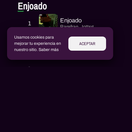
Enjoado
Enjoado
1
Rarefran
,
Jottsg
Usamos cookies para
ACEPTAR
mejorar tu experiencia en
nuestro sitio.
Saber más
Intérpretes
Aluízio Borém
AB