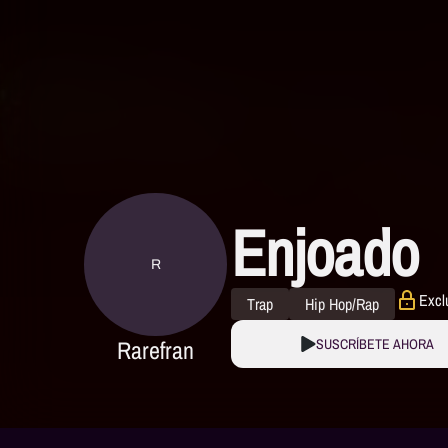
Enjoado
R
Excl
Trap
Hip Hop/Rap
Rarefran
SUSCRÍBETE AHORA