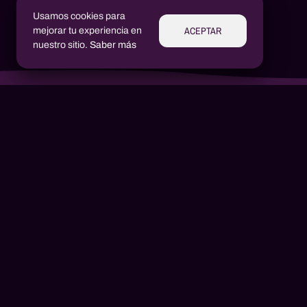
Usamos cookies para
ACEPTAR
mejorar tu experiencia en
nuestro sitio.
Saber más
Aluízio Borém
AB
Alex Henrique Tiene Ortiz
AH
Un producto
2021
1 canciones