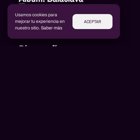
Balaclava
Usamos cookies para
1
Faraó Emici
,
Rayo Mci
ACEPTAR
mejorar tu experiencia en
nuestro sitio.
Saber más
Discografía
Aluízio Borém
AB
Alex Henrique Tiene Ortiz
AH
2020
1 canciones