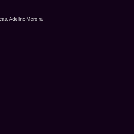
icas
,
Adelino Moreira
es