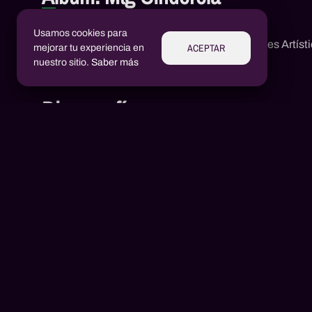
Mtg Cinderela
Usamos cookies para
1
Rei2Queiro
,
092 Produções Artíst
ACEPTAR
mejorar tu experiencia en
nuestro sitio.
Saber más
Discografía
Aluízio Borém
AB
Alex Henrique Tiene Ortiz
AH
2024
1 canciones
2023
10 cancion