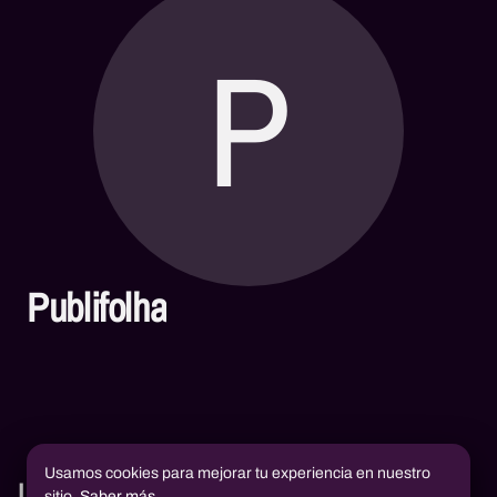
P
Publifolha
Usamos cookies para mejorar tu experiencia en nuestro
Libros
sitio.
Saber más