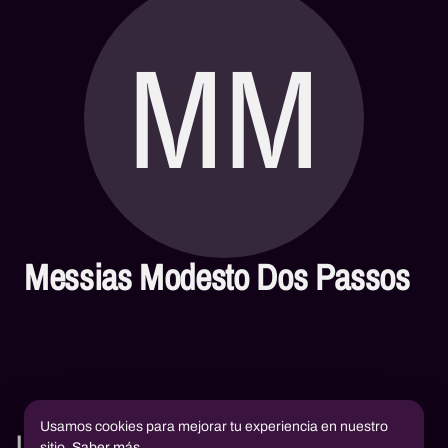
MM
Messias Modesto Dos Passos
Usamos cookies para mejorar tu experiencia en nuestro
Libros
sitio.
Saber más